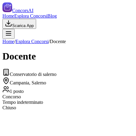
ConcorsAI
Home
Esplora Concorsi
Blog
Scarica App
Home
/
Esplora Concorsi
/
Docente
Docente
Conservatorio di salerno
Campania, Salerno
1
posto
Concorso
Tempo indeterminato
Chiuso