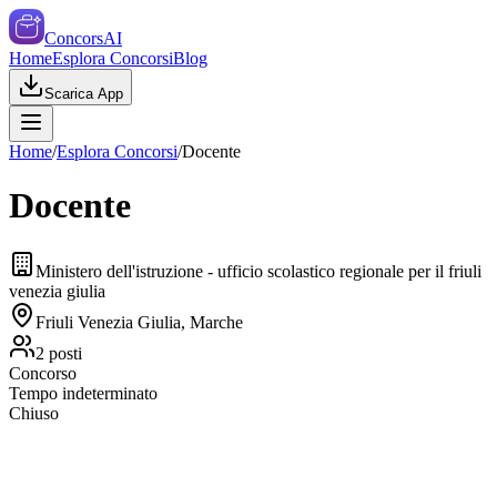
ConcorsAI
Home
Esplora Concorsi
Blog
Scarica App
Home
/
Esplora Concorsi
/
Docente
Docente
Ministero dell'istruzione - ufficio scolastico regionale per il friuli
venezia giulia
Friuli Venezia Giulia, Marche
2
posti
Concorso
Tempo indeterminato
Chiuso