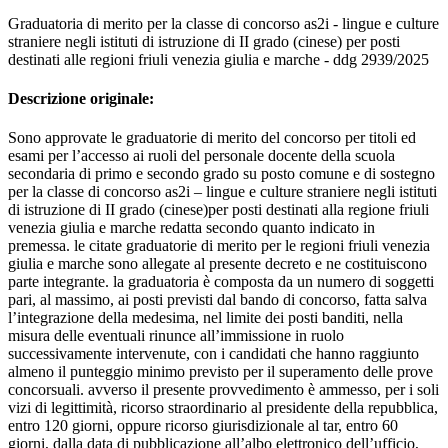
Graduatoria di merito per la classe di concorso as2i - lingue e culture
straniere negli istituti di istruzione di II grado (cinese) per posti
destinati alle regioni friuli venezia giulia e marche - ddg 2939/2025
Descrizione originale:
Sono approvate le graduatorie di merito del concorso per titoli ed
esami per l’accesso ai ruoli del personale docente della scuola
secondaria di primo e secondo grado su posto comune e di sostegno
per la classe di concorso as2i – lingue e culture straniere negli istituti
di istruzione di II grado (cinese)per posti destinati alla regione friuli
venezia giulia e marche redatta secondo quanto indicato in
premessa. le citate graduatorie di merito per le regioni friuli venezia
giulia e marche sono allegate al presente decreto e ne costituiscono
parte integrante. la graduatoria è composta da un numero di soggetti
pari, al massimo, ai posti previsti dal bando di concorso, fatta salva
l’integrazione della medesima, nel limite dei posti banditi, nella
misura delle eventuali rinunce all’immissione in ruolo
successivamente intervenute, con i candidati che hanno raggiunto
almeno il punteggio minimo previsto per il superamento delle prove
concorsuali. avverso il presente provvedimento è ammesso, per i soli
vizi di legittimità, ricorso straordinario al presidente della repubblica,
entro 120 giorni, oppure ricorso giurisdizionale al tar, entro 60
giorni, dalla data di pubblicazione all’albo elettronico dell’ufficio,