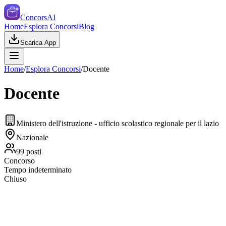
ConcorsAI
Home
Esplora Concorsi
Blog
Scarica App
Home
/
Esplora Concorsi
/
Docente
Docente
Ministero dell'istruzione - ufficio scolastico regionale per il lazio
Nazionale
99
posti
Concorso
Tempo indeterminato
Chiuso