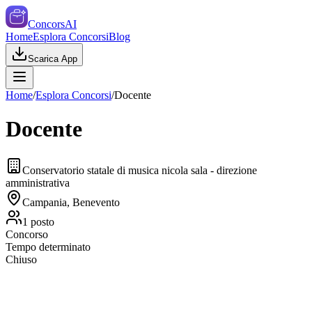
ConcorsAI
Home
Esplora Concorsi
Blog
Scarica App
Home
/
Esplora Concorsi
/
Docente
Docente
Conservatorio statale di musica nicola sala - direzione
amministrativa
Campania, Benevento
1
posto
Concorso
Tempo determinato
Chiuso