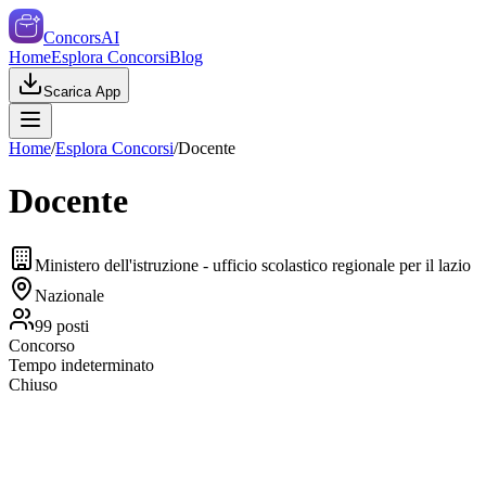
ConcorsAI
Home
Esplora Concorsi
Blog
Scarica App
Home
/
Esplora Concorsi
/
Docente
Docente
Ministero dell'istruzione - ufficio scolastico regionale per il lazio
Nazionale
99
posti
Concorso
Tempo indeterminato
Chiuso