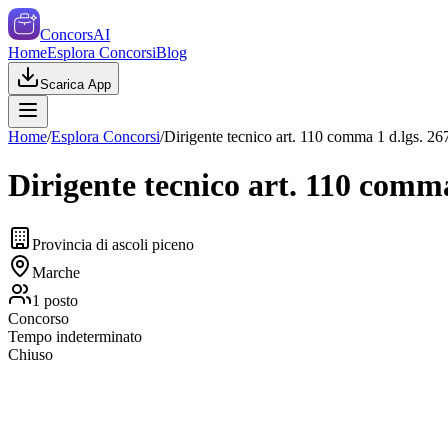
ConcorsAI
Home
Esplora Concorsi
Blog
Scarica App
Home
/
Esplora Concorsi
/
Dirigente tecnico art. 110 comma 1 d.lgs. 2
Dirigente tecnico art. 110 comma
Provincia di ascoli piceno
Marche
1
posto
Concorso
Tempo indeterminato
Chiuso