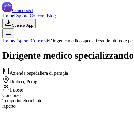
ConcorsAI
Home
Esplora Concorsi
Blog
Scarica App
Home
/
Esplora Concorsi
/
Dirigente medico specializzando ultimo e pe
Dirigente medico specializzand
Azienda ospedaliera di perugia
Umbria, Perugia
1
posto
Concorso
Tempo indeterminato
Aperto