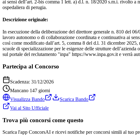
ai sensi dell’art. 2-bis comma 1 lett. a) d.l. n. 18/2020 s.m.i. rivolto a
ospedaliera di perugia.
Descrizione originale:
In esecuzione della deliberazione del direttore generale n. 810 del 06/0
lavoro autonomo o di collaborazione coordinata e continuativa ai sensi 
così come modificato dall’art. 5, comma 8 del d.l. 31 dicembre 2025, n.
scuole di specializzazione per le esigenze delle strutture dell’azienda
sul portale del reclutamento "inpa" https://www.inpa.gov.it e verrà au
Partecipa al Concorso
Scadenza:
31/12/2026
Mancano
147
giorni
Visualizza Bando
Scarica Bando
Vai al Sito Ufficiale
Trova più concorsi come questo
Scarica l'app ConcorsAI e ricevi notifiche per concorsi simili al tuo pr