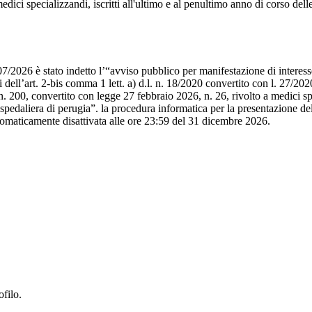
 medici specializzandi, iscritti all'ultimo e al penultimo anno di corso del
7/2026 è stato indetto l’“avviso pubblico per manifestazione di interesse
dell’art. 2-bis comma 1 lett. a) d.l. n. 18/2020 convertito con l. 27/2020
 200, convertito con legge 27 febbraio 2026, n. 26, rivolto a medici spec
 ospedaliera di perugia”. la procedura informatica per la presentazione d
tomaticamente disattivata alle ore 23:59 del 31 dicembre 2026.
ofilo.