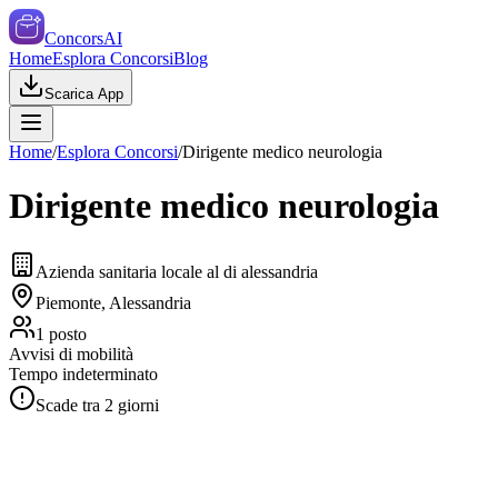
ConcorsAI
Home
Esplora Concorsi
Blog
Scarica App
Home
/
Esplora Concorsi
/
Dirigente medico neurologia
Dirigente medico neurologia
Azienda sanitaria locale al di alessandria
Piemonte, Alessandria
1
posto
Avvisi di mobilità
Tempo indeterminato
Scade tra
2
giorni