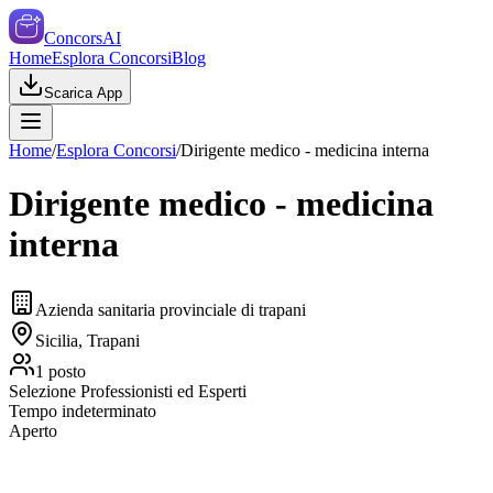
ConcorsAI
Home
Esplora Concorsi
Blog
Scarica App
Home
/
Esplora Concorsi
/
Dirigente medico - medicina interna
Dirigente medico - medicina
interna
Azienda sanitaria provinciale di trapani
Sicilia, Trapani
1
posto
Selezione Professionisti ed Esperti
Tempo indeterminato
Aperto