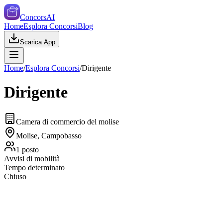
ConcorsAI
Home
Esplora Concorsi
Blog
Scarica App
Home
/
Esplora Concorsi
/
Dirigente
Dirigente
Camera di commercio del molise
Molise, Campobasso
1
posto
Avvisi di mobilità
Tempo determinato
Chiuso