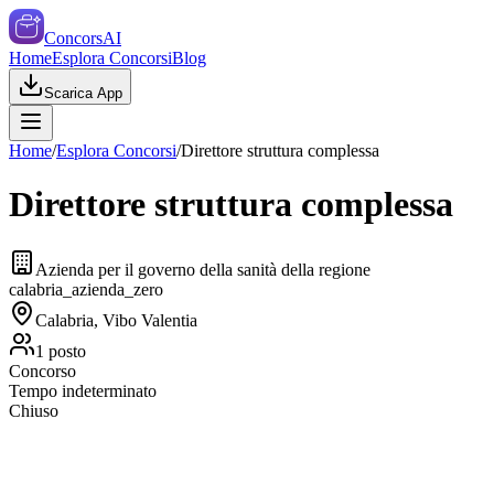
ConcorsAI
Home
Esplora Concorsi
Blog
Scarica App
Home
/
Esplora Concorsi
/
Direttore struttura complessa
Direttore struttura complessa
Azienda per il governo della sanità della regione
calabria_azienda_zero
Calabria, Vibo Valentia
1
posto
Concorso
Tempo indeterminato
Chiuso