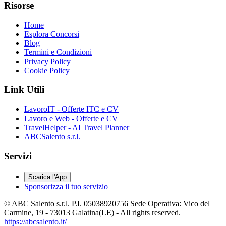
Risorse
Home
Esplora Concorsi
Blog
Termini e Condizioni
Privacy Policy
Cookie Policy
Link Utili
LavoroIT - Offerte ITC e CV
Lavoro e Web - Offerte e CV
TravelHelper - AI Travel Planner
ABCSalento s.r.l.
Servizi
Scarica l'App
Sponsorizza il tuo servizio
© ABC Salento s.r.l. P.I. 05038920756 Sede Operativa: Vico del
Carmine, 19 - 73013 Galatina(LE) - All rights reserved.
https://abcsalento.it/