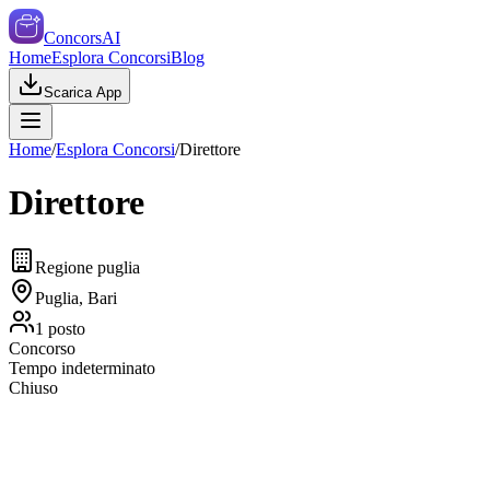
ConcorsAI
Home
Esplora Concorsi
Blog
Scarica App
Home
/
Esplora Concorsi
/
Direttore
Direttore
Regione puglia
Puglia, Bari
1
posto
Concorso
Tempo indeterminato
Chiuso