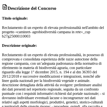
Descrizione del Concorso
Titolo originale:
Reclutamento di un esperto di elevata professionalità nell'ambito del
progetto «caminret- agrobiodiversità campana in rete»_cup
b27g25000110003
Descrizione originale:
Reclutamento di un esperto di elevata professionalità, in possesso di
comprovata e consolidata esperienza delle razze autoctone della
regione campania, con un’adeguata padronanza della normativa di
riferimento in materia di biodiversità agraria, con particolare
riguardo alla legge 1° dicembre 2015, n. 194 e al dm 36393 del
20/12/2018 e successive modificazioni e integrazioni, nonché alle
linee guida nazionali per la biodiversità vegetale e animale.
descrizione dettagliata della attività da svolgere: preliminare analisi
dei dati presenti nel repertorio regionale, seguita da un confronto
puntuale con i requisiti informativi richiesti dal portale nazionale; - si
dovranno individuare eventuali lacune o incongruenze nei dati
relativi agli aspetti morfologici, produttivi, genetici, storico-culturali
e territoriali delle singole risorse; - procedere, quindi, alla raccolta e