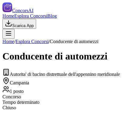
ConcorsAI
Home
Esplora Concorsi
Blog
Scarica App
Home
/
Esplora Concorsi
/
Conducente di automezzi
Conducente di automezzi
Autorita' di bacino distrettuale dell'appennino meridionale
Campania
1
posto
Concorso
Tempo determinato
Chiuso