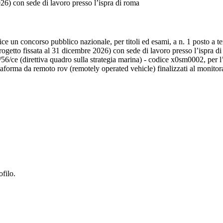
26) con sede di lavoro presso l’ispra di roma
ndice un concorso pubblico nazionale, per titoli ed esami, a n. 1 posto a 
rogetto fissata al 31 dicembre 2026) con sede di lavoro presso l’ispra d
6/ce (direttiva quadro sulla strategia marina) - codice x0sm0002, per l’es
ttaforma da remoto rov (remotely operated vehicle) finalizzati al monitora
ofilo.