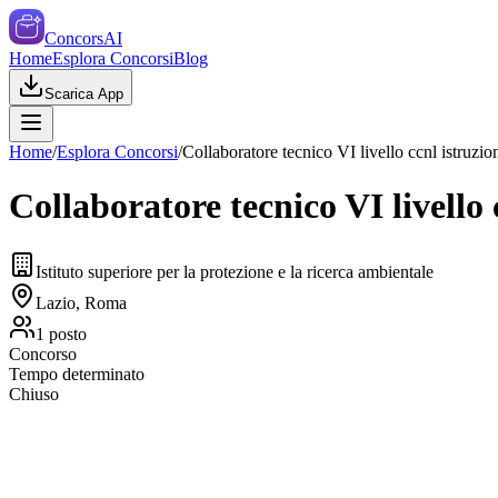
ConcorsAI
Home
Esplora Concorsi
Blog
Scarica App
Home
/
Esplora Concorsi
/
Collaboratore tecnico VI livello ccnl istruzio
Collaboratore tecnico VI livello 
Istituto superiore per la protezione e la ricerca ambientale
Lazio, Roma
1
posto
Concorso
Tempo determinato
Chiuso