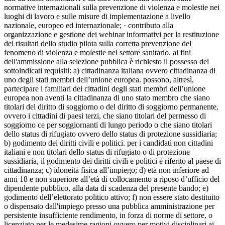
normative internazionali sulla prevenzione di violenza e molestie nei
luoghi di lavoro e sulle misure di implementazione a livello
nazionale, europeo ed internazionale; · contributo alla
organizzazione e gestione dei webinar informativi per la restituzione
dei risultati dello studio pilota sulla corretta prevenzione del
fenomeno di violenza e molestie nel settore sanitario. ai fini
dell'ammissione alla selezione pubblica è richiesto il possesso dei
sottoindicati requisiti: a) cittadinanza italiana ovvero cittadinanza di
uno degli stati membri dell’unione europea. possono, altresì,
partecipare i familiari dei cittadini degli stati membri dell’unione
europea non aventi la cittadinanza di uno stato membro che siano
titolari del diritto di soggiorno o del diritto di soggiorno permanente,
ovvero i cittadini di paesi terzi, che siano titolari del permesso di
soggiorno ce per soggiornanti di lungo periodo o che siano titolari
dello status di rifugiato ovvero dello status di protezione sussidiaria;
b) godimento dei diritti civili e politici. per i candidati non cittadini
italiani e non titolari dello status di rifugiato o di protezione
sussidiaria, il godimento dei diritti civili e politici è riferito al paese di
cittadinanza; c) idoneità fisica all’impiego; d) età non inferiore ad
anni 18 e non superiore all’età di collocamento a riposo d’ufficio del
dipendente pubblico, alla data di scadenza del presente bando; e)
godimento dell’elettorato politico attivo; f) non essere stato destituito
o dispensato dall'impiego presso una pubblica amministrazione per
persistente insufficiente rendimento, in forza di norme di settore, o
licenziato per le medesime ragioni ovvero per motivi disciplinari ai