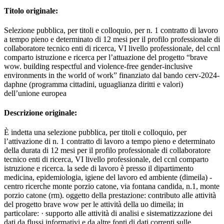
Titolo originale:
Selezione pubblica, per titoli e colloquio, per n. 1 contratto di lavoro
a tempo pieno e determinato di 12 mesi per il profilo professionale di
collaboratore tecnico enti di ricerca, VI livello professionale, del ccnl
comparto istruzione e ricerca per l’attuazione del progetto “brave
wow. building respectful and violence-free gender-inclusive
environments in the world of work” finanziato dal bando cerv-2024-
daphne (programma cittadini, uguaglianza diritti e valori)
dell’unione europea
Descrizione originale:
È indetta una selezione pubblica, per titoli e colloquio, per
l’attivazione di n. 1 contratto di lavoro a tempo pieno e determinato
della durata di 12 mesi per il profilo professionale di collaboratore
tecnico enti di ricerca, VI livello professionale, del ccnl comparto
istruzione e ricerca. la sede di lavoro è presso il dipartimento
medicina, epidemiologia, igiene del lavoro ed ambiente (dimeila) -
centro ricerche monte porzio catone, via fontana candida, n.1, monte
porzio catone (rm). oggetto della prestazione: contributo alle attività
del progetto brave wow per le attività della uo dimeila; in
particolare: · supporto alle attività di analisi e sistematizzazione dei
dati da flussi informativi e da altre fonti di dati correnti sulle