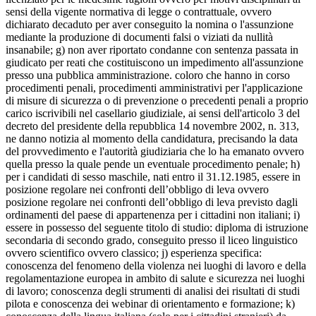
sensi della vigente normativa di legge o contrattuale, ovvero
dichiarato decaduto per aver conseguito la nomina o l'assunzione
mediante la produzione di documenti falsi o viziati da nullità
insanabile; g) non aver riportato condanne con sentenza passata in
giudicato per reati che costituiscono un impedimento all'assunzione
presso una pubblica amministrazione. coloro che hanno in corso
procedimenti penali, procedimenti amministrativi per l'applicazione
di misure di sicurezza o di prevenzione o precedenti penali a proprio
carico iscrivibili nel casellario giudiziale, ai sensi dell'articolo 3 del
decreto del presidente della repubblica 14 novembre 2002, n. 313,
ne danno notizia al momento della candidatura, precisando la data
del provvedimento e l'autorità giudiziaria che lo ha emanato ovvero
quella presso la quale pende un eventuale procedimento penale; h)
per i candidati di sesso maschile, nati entro il 31.12.1985, essere in
posizione regolare nei confronti dell’obbligo di leva ovvero
posizione regolare nei confronti dell’obbligo di leva previsto dagli
ordinamenti del paese di appartenenza per i cittadini non italiani; i)
essere in possesso del seguente titolo di studio: diploma di istruzione
secondaria di secondo grado, conseguito presso il liceo linguistico
ovvero scientifico ovvero classico; j) esperienza specifica:
conoscenza del fenomeno della violenza nei luoghi di lavoro e della
regolamentazione europea in ambito di salute e sicurezza nei luoghi
di lavoro; conoscenza degli strumenti di analisi dei risultati di studi
pilota e conoscenza dei webinar di orientamento e formazione; k)