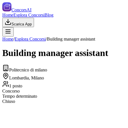
ConcorsAI
Home
Esplora Concorsi
Blog
Scarica App
Home
/
Esplora Concorsi
/
Building manager assistant
Building manager assistant
Politecnico di milano
Lombardia, Milano
1
posto
Concorso
Tempo determinato
Chiuso