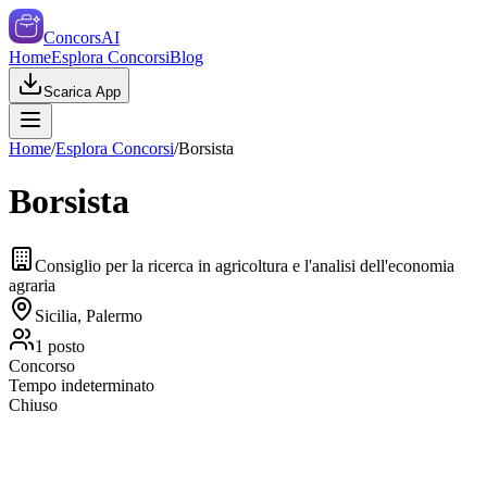
ConcorsAI
Home
Esplora Concorsi
Blog
Scarica App
Home
/
Esplora Concorsi
/
Borsista
Borsista
Consiglio per la ricerca in agricoltura e l'analisi dell'economia
agraria
Sicilia, Palermo
1
posto
Concorso
Tempo indeterminato
Chiuso