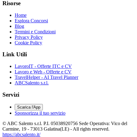
Risorse
Home
Esplora Concorsi
Blog
Termini e Condizioni
Privacy Policy
Cookie Policy
Link Utili
LavoroIT - Offerte ITC e CV
Lavoro e Web - Offerte e CV
TravelHelper - AI Travel Planner
ABCSalento s.r.l.
Servizi
Scarica l'App
Sponsorizza il tuo servizio
© ABC Salento s.r.l. P.I. 05038920756 Sede Operativa: Vico del
Carmine, 19 - 73013 Galatina(LE) - All rights reserved.
https://abcsalento.it/