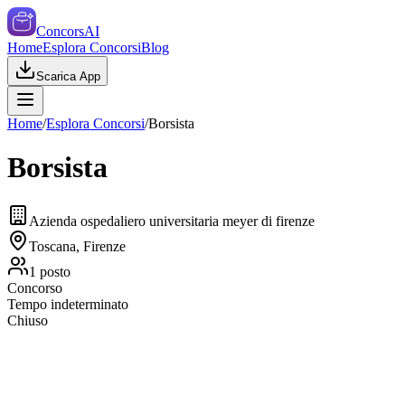
ConcorsAI
Home
Esplora Concorsi
Blog
Scarica App
Home
/
Esplora Concorsi
/
Borsista
Borsista
Azienda ospedaliero universitaria meyer di firenze
Toscana, Firenze
1
posto
Concorso
Tempo indeterminato
Chiuso