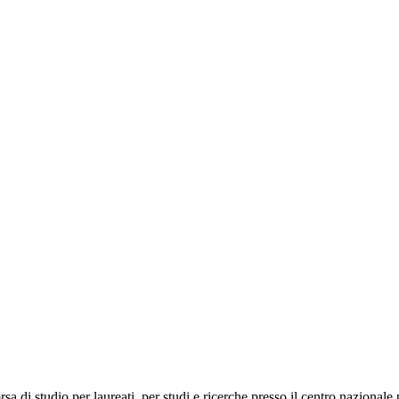
sa di studio per laureati, per studi e ricerche presso il centro nazionale