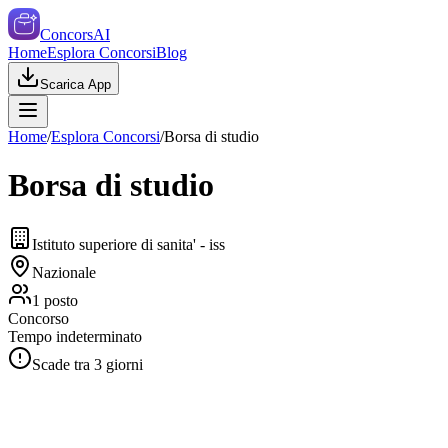
ConcorsAI
Home
Esplora Concorsi
Blog
Scarica App
Home
/
Esplora Concorsi
/
Borsa di studio
Borsa di studio
Istituto superiore di sanita' - iss
Nazionale
1
posto
Concorso
Tempo indeterminato
Scade tra
3
giorni