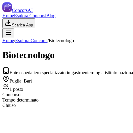
ConcorsAI
Home
Esplora Concorsi
Blog
Scarica App
Home
/
Esplora Concorsi
/
Biotecnologo
Biotecnologo
Ente ospedaliero specializzato in gastroenterologia istituto nazionale
Puglia, Bari
1
posto
Concorso
Tempo determinato
Chiuso