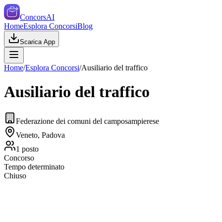
ConcorsAI
Home
Esplora Concorsi
Blog
Scarica App
Home
/
Esplora Concorsi
/
Ausiliario del traffico
Ausiliario del traffico
Federazione dei comuni del camposampierese
Veneto, Padova
1
posto
Concorso
Tempo determinato
Chiuso