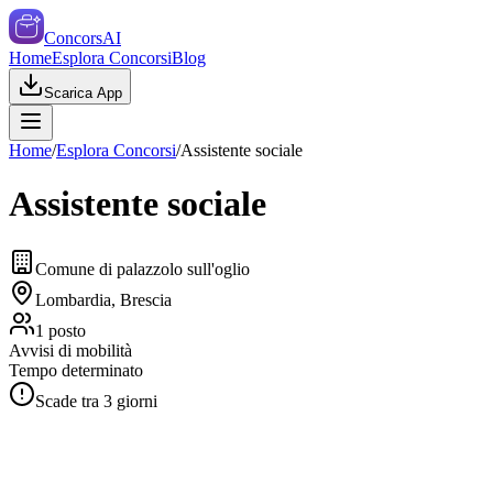
ConcorsAI
Home
Esplora Concorsi
Blog
Scarica App
Home
/
Esplora Concorsi
/
Assistente sociale
Assistente sociale
Comune di palazzolo sull'oglio
Lombardia, Brescia
1
posto
Avvisi di mobilità
Tempo determinato
Scade tra
3
giorni