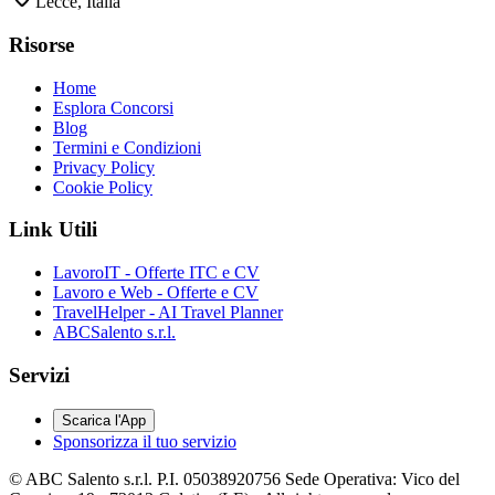
Lecce, Italia
Risorse
Home
Esplora Concorsi
Blog
Termini e Condizioni
Privacy Policy
Cookie Policy
Link Utili
LavoroIT - Offerte ITC e CV
Lavoro e Web - Offerte e CV
TravelHelper - AI Travel Planner
ABCSalento s.r.l.
Servizi
Scarica l'App
Sponsorizza il tuo servizio
© ABC Salento s.r.l. P.I. 05038920756 Sede Operativa: Vico del