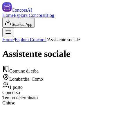
ConcorsAI
Home
Esplora Concorsi
Blog
Scarica App
Home
/
Esplora Concorsi
/
Assistente sociale
Assistente sociale
Comune di erba
Lombardia, Como
1
posto
Concorso
Tempo determinato
Chiuso