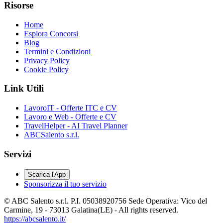
Risorse
Home
Esplora Concorsi
Blog
Termini e Condizioni
Privacy Policy
Cookie Policy
Link Utili
LavoroIT - Offerte ITC e CV
Lavoro e Web - Offerte e CV
TravelHelper - AI Travel Planner
ABCSalento s.r.l.
Servizi
Scarica l'App
Sponsorizza il tuo servizio
© ABC Salento s.r.l. P.I. 05038920756 Sede Operativa: Vico del
Carmine, 19 - 73013 Galatina(LE) - All rights reserved.
https://abcsalento.it/