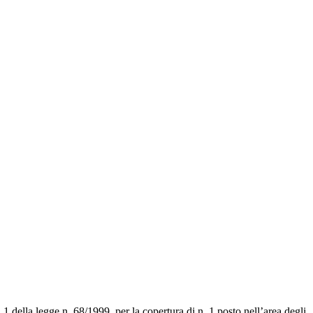
1 della legge n. 68/1999, per la copertura di n. 1 posto nell’area degli