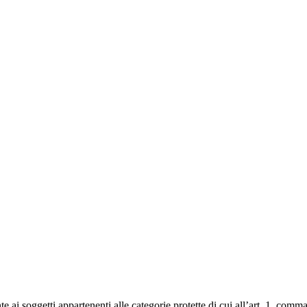
i soggetti appartenenti alle categorie protette di cui all’art. 1, comma 