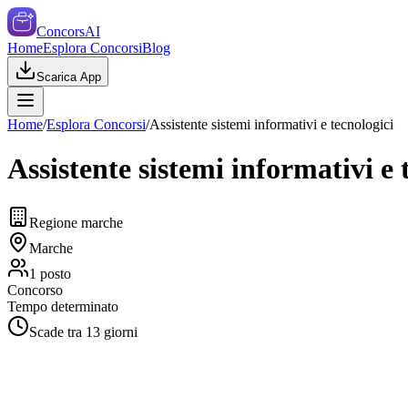
ConcorsAI
Home
Esplora Concorsi
Blog
Scarica App
Home
/
Esplora Concorsi
/
Assistente sistemi informativi e tecnologici
Assistente sistemi informativi e 
Regione marche
Marche
1
posto
Concorso
Tempo determinato
Scade tra
13
giorni