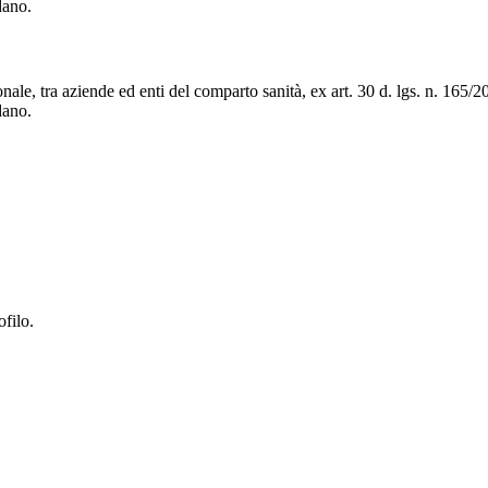
dano.
ale, tra aziende ed enti del comparto sanità, ex art. 30 d. lgs. n. 165/200
dano.
ofilo.