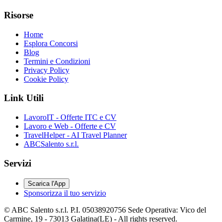
Risorse
Home
Esplora Concorsi
Blog
Termini e Condizioni
Privacy Policy
Cookie Policy
Link Utili
LavoroIT - Offerte ITC e CV
Lavoro e Web - Offerte e CV
TravelHelper - AI Travel Planner
ABCSalento s.r.l.
Servizi
Scarica l'App
Sponsorizza il tuo servizio
© ABC Salento s.r.l. P.I. 05038920756 Sede Operativa: Vico del
Carmine, 19 - 73013 Galatina(LE) - All rights reserved.