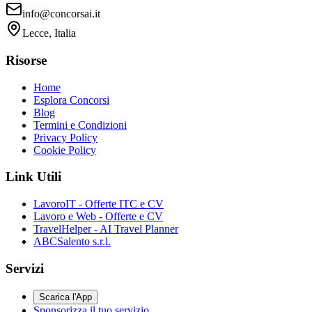
info@concorsai.it
Lecce, Italia
Risorse
Home
Esplora Concorsi
Blog
Termini e Condizioni
Privacy Policy
Cookie Policy
Link Utili
LavoroIT - Offerte ITC e CV
Lavoro e Web - Offerte e CV
TravelHelper - AI Travel Planner
ABCSalento s.r.l.
Servizi
Scarica l'App
Sponsorizza il tuo servizio