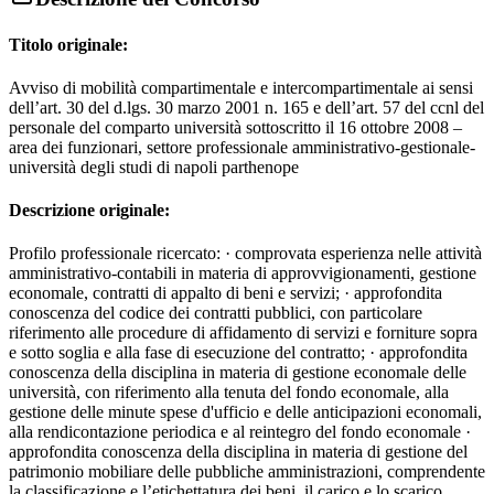
Titolo originale:
Avviso di mobilità compartimentale e intercompartimentale ai sensi
dell’art. 30 del d.lgs. 30 marzo 2001 n. 165 e dell’art. 57 del ccnl del
personale del comparto università sottoscritto il 16 ottobre 2008 –
area dei funzionari, settore professionale amministrativo-gestionale-
università degli studi di napoli parthenope
Descrizione originale:
Profilo professionale ricercato: · comprovata esperienza nelle attività
amministrativo-contabili in materia di approvvigionamenti, gestione
economale, contratti di appalto di beni e servizi; · approfondita
conoscenza del codice dei contratti pubblici, con particolare
riferimento alle procedure di affidamento di servizi e forniture sopra
e sotto soglia e alla fase di esecuzione del contratto; · approfondita
conoscenza della disciplina in materia di gestione economale delle
università, con riferimento alla tenuta del fondo economale, alla
gestione delle minute spese d'ufficio e delle anticipazioni economali,
alla rendicontazione periodica e al reintegro del fondo economale ·
approfondita conoscenza della disciplina in materia di gestione del
patrimonio mobiliare delle pubbliche amministrazioni, comprendente
la classificazione e l’etichettatura dei beni, il carico e lo scarico