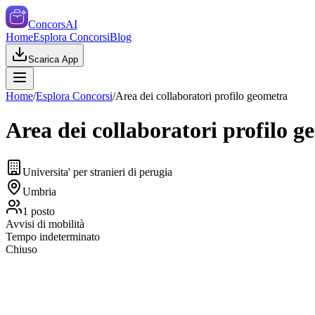
ConcorsAI
Home
Esplora Concorsi
Blog
Scarica App
Home
/
Esplora Concorsi
/
Area dei collaboratori profilo geometra
Area dei collaboratori profilo 
Universita' per stranieri di perugia
Umbria
1
posto
Avvisi di mobilità
Tempo indeterminato
Chiuso