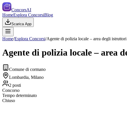
ConcorsAI
Home
Esplora Concorsi
Blog
Scarica App
Home
/
Esplora Concorsi
/
Agente di polizia locale – area degli istruttori
Agente di polizia locale – area de
Comune di cormano
Lombardia, Milano
2
posti
Concorso
Tempo determinato
Chiuso