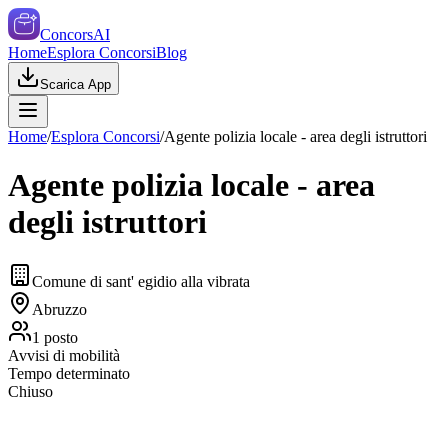
ConcorsAI
Home
Esplora Concorsi
Blog
Scarica App
Home
/
Esplora Concorsi
/
Agente polizia locale - area degli istruttori
Agente polizia locale - area
degli istruttori
Comune di sant' egidio alla vibrata
Abruzzo
1
posto
Avvisi di mobilità
Tempo determinato
Chiuso