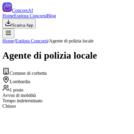
ConcorsAI
Home
Esplora Concorsi
Blog
Scarica App
Home
/
Esplora Concorsi
/
Agente di polizia locale
Agente di polizia locale
Comune di corbetta
Lombardia
1
posto
Avvisi di mobilità
Tempo indeterminato
Chiuso