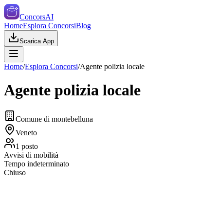
ConcorsAI
Home
Esplora Concorsi
Blog
Scarica App
Home
/
Esplora Concorsi
/
Agente polizia locale
Agente polizia locale
Comune di montebelluna
Veneto
1
posto
Avvisi di mobilità
Tempo indeterminato
Chiuso