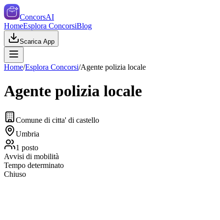
ConcorsAI
Home
Esplora Concorsi
Blog
Scarica App
Home
/
Esplora Concorsi
/
Agente polizia locale
Agente polizia locale
Comune di citta' di castello
Umbria
1
posto
Avvisi di mobilità
Tempo determinato
Chiuso