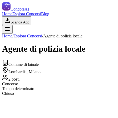
ConcorsAI
Home
Esplora Concorsi
Blog
Scarica App
Home
/
Esplora Concorsi
/
Agente di polizia locale
Agente di polizia locale
Comune di lainate
Lombardia, Milano
2
posti
Concorso
Tempo determinato
Chiuso