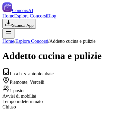
ConcorsAI
Home
Esplora Concorsi
Blog
Scarica App
Home
/
Esplora Concorsi
/
Addetto cucina e pulizie
Addetto cucina e pulizie
I.p.a.b. s. antonio abate
Piemonte, Vercelli
1
posto
Avvisi di mobilità
Tempo indeterminato
Chiuso