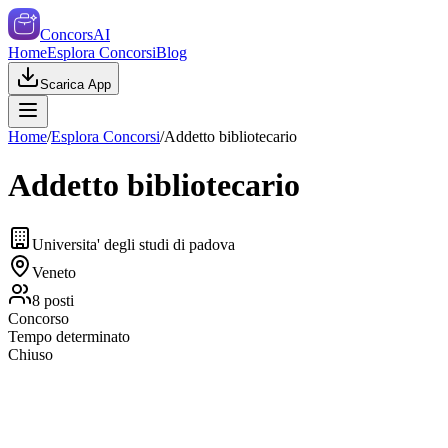
ConcorsAI
Home
Esplora Concorsi
Blog
Scarica App
Home
/
Esplora Concorsi
/
Addetto bibliotecario
Addetto bibliotecario
Universita' degli studi di padova
Veneto
8
posti
Concorso
Tempo determinato
Chiuso